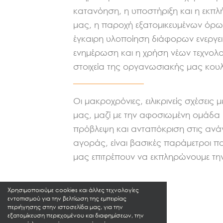
κατανόηση, η υποστήριξη και η εκ
μας, η παροχή εξατομικευμένων όρω
έγκαιρη υλοποίηση διάφορων ενεργε
ενημέρωση και η χρήση νέων τεχνολογ
στοιχεία της οργανωσιακής μας κου
Οι μακροχρόνιες, ειλικρινείς σχέσεις
μας, μαζί με την αφοσιωμένη ομάδα 
πρόβλεψη και ανταπόκριση στις ανά
αγοράς, είναι βασικές παράμετροι π
μας επιτρέπουν να εκπληρώνουμε τη
Χρησιμοποιούμε cookies και άλλες τεχνολογίες
εντοπισμού για την βελτίωση της εμπειρίας
περιήγησης στην ιστοσελίδα μας, για την
εξατομίκευση περιεχομένου και διαφημίσεων, την